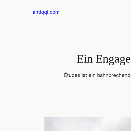
Zum
antiqqi.com
Inhalt
springen
Ein Engage
Études ist ein bahnbrechende