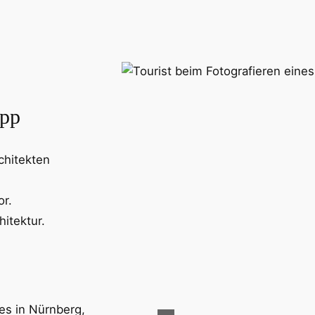
App
chitekten
or.
hitektur.