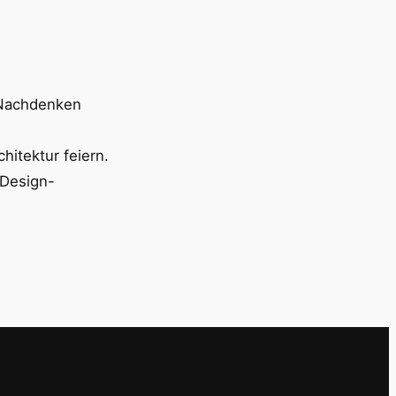
 Nachdenken
chitektur feiern.
 Design-