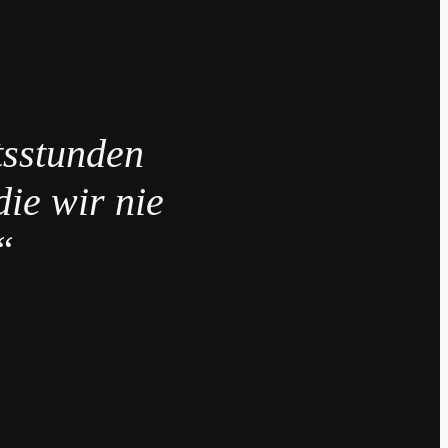
tsstunden
die wir nie
“