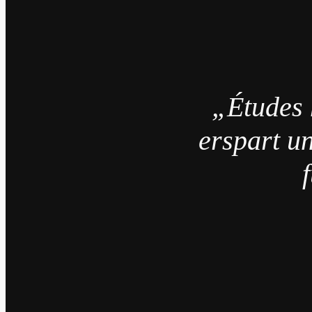
„Études 
erspart un